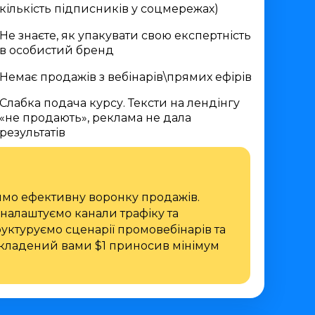
кількість підписників у соцмережах)
Не знаєте, як упакувати свою експертність
в особистий бренд
Немає продажів з вебінарів\прямих ефірів
Слабка подача курсу. Тексти на лендінгу
«не продають», реклама не дала
результатів
имо ефективну воронку продажів.
налаштуємо канали трафіку та
уктуруємо сценарії промовебінарів та
кладений вами $1 приносив мінімум