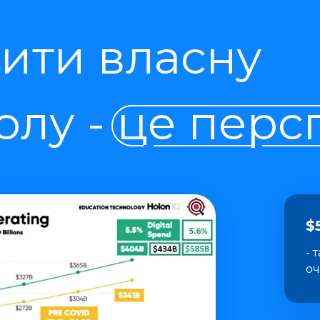
ити власну
лу - це перс
$
- 
оч