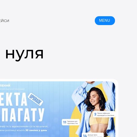
ЕЙСИ
MENU
 нуля