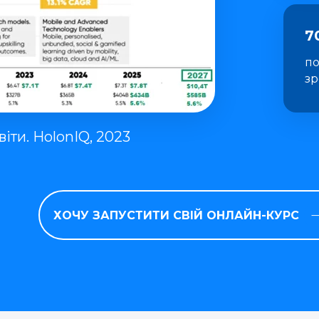
7
по
зр
іти. HolonIQ, 2023
ХОЧУ ЗАПУСТИТИ СВІЙ ОНЛАЙН-КУРС