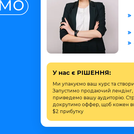
мо
У нас є РІШЕННЯ:
Ми упакуємо ваш курс та створ
Запустимо продаючий лендінг, 
приведемо вашу аудиторію. Стр
докрутимо оффер, щоб кожен в
$2 прибутку