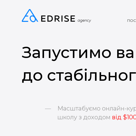
ПОС
Запустимо в
до стабільно
Масштабуємо онлайн-кур
школу з доходом
від $10