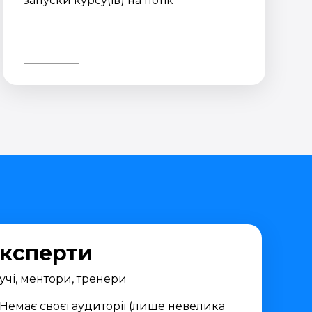
запуски курсу(ів) на потік
ксперти
учі, ментори, тренери
Немає своєї аудиторії (лише невелика