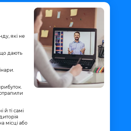
ду, які не
 що дають
інари.
прибуток.
потрапили
 й ті самі
удиторія
а місці або