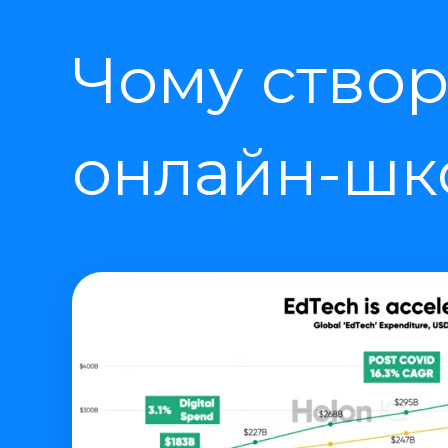
Чому створ
онлайн-шко