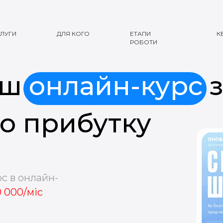
ЛУГИ
ДЛЯ КОГО
ЕТАПИ
К
РОБОТИ
аш
онлайн-курс
з
го прибутку
с в онлайн-
0 000/міс