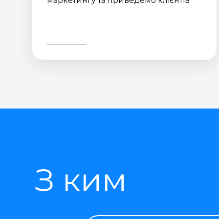
маркетингу та приведемо клієнтів
З ким