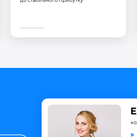
до стабільного прибутку
Е
ко