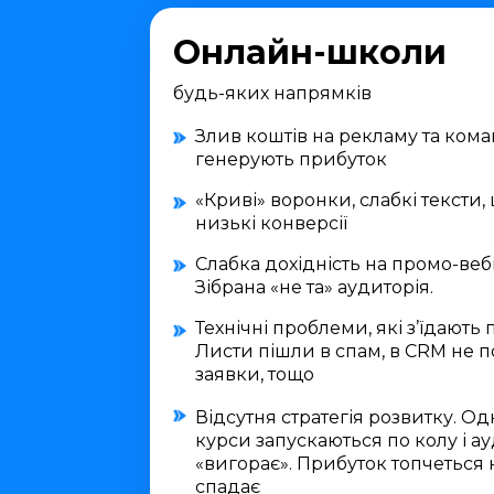
Онлайн-школи
будь-яких напрямків
Злив коштів на рекламу та коман
генерують прибуток
«Криві» воронки, слабкі тексти,
низькі конверсії
Слабка дохідність на промо-веб
Зібрана «не та» аудиторія.
Технічні проблеми, які з’їдають 
Листи пішли в спам, в CRM не 
заявки, тощо
Відсутня стратегія розвитку. Одні
курси запускаються по колу і а
«вигорає». Прибуток топчеться н
спадає