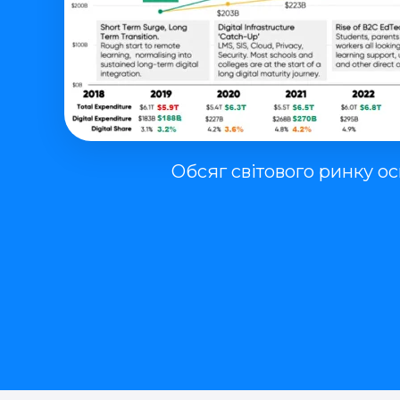
Обсяг світового ринку осв