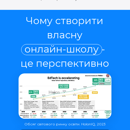
Чому створити
власну
онлайн-школу -
це перспективно
Обсяг світового ринку освіти. HolonIQ, 2023