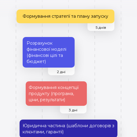
Формування стратегії та плану запуску
5 днів
Розрахунок
фінансової моделі
(фінансові цілі та
бюджет)
2 дні
Формування концепції
продукту (програма,
ціни, результати)
3 дні
Юридична частина (шаблони договорів з
клієнтами, гарантії)