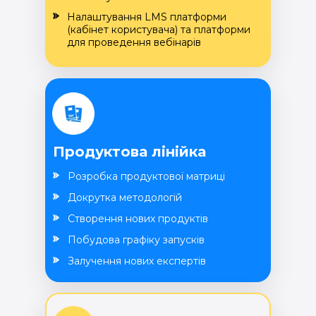
Налаштування LMS платформи
(кабінет користувача) та платформи
для проведення вебінарів
Продуктова лінійка
Розробка продуктової матриці
Докрутка методологій
Створення нових продуктів
Побудова графіку запусків
Залучення нових експертів