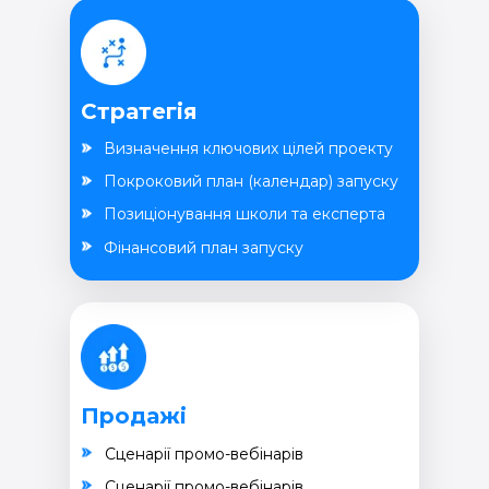
Стратегія
Визначення ключових цілей проекту
Покроковий план (календар) запуску
Позиціонування школи та експерта
Фінансовий план запуску
Продажі
Cценарії промо-вебінарів
Cценарії промо-вебінарів