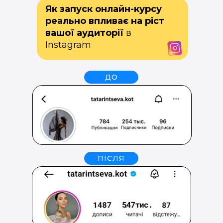
Як запуск онлайн-курсу
реально впливає на ріст
вашої аудиторії
в
Instagram
ДО
ПІСЛЯ