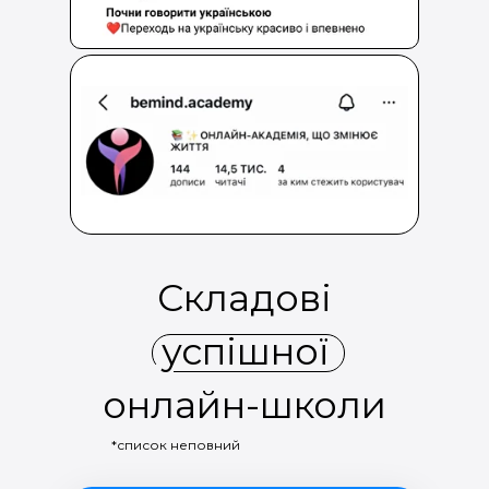
Складові
успішної
онлайн-школи
*список неповний