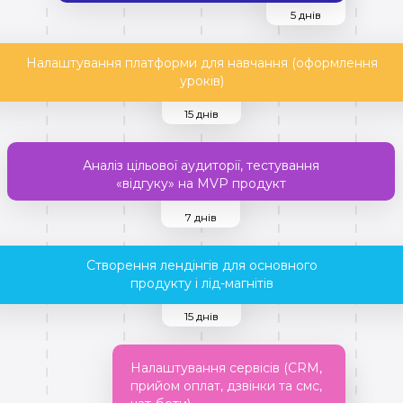
5 днів
Налаштування платформи для навчання (оформлення
уроків)
15 днів
Аналіз цільової аудиторії, тестування
«відгуку» на MVP продукт
7 днів
Створення лендінгів для основного
продукту і лід-магнітів
15 днів
Налаштування сервісів (CRM,
прийом оплат, дзвінки та смс,