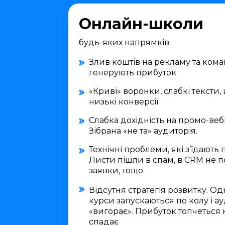
Онлайн-школи
будь-яких напрямків
Злив коштів на рекламу та коман
генерують прибуток
«Криві» воронки, слабкі тексти,
низькі конверсії
Слабка дохідність на промо-веб
Зібрана «не та» аудиторія.
Технічні проблеми, які з’їдають 
Листи пішли в спам, в CRM не 
заявки, тощо
Відсутня стратегія розвитку. Одні
курси запускаються по колу і а
«вигорає». Прибуток топчеться н
спадає