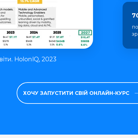
7
по
зр
іти. HolonIQ, 2023
ХОЧУ ЗАПУСТИТИ СВІЙ ОНЛАЙН-КУРС