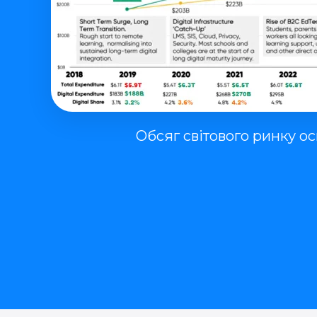
Обсяг світового ринку осв