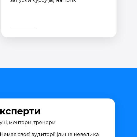
запуски курсу(ів) на потік
ксперти
учі, ментори, тренери
Немає своєї аудиторії (лише невелика