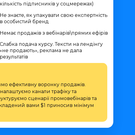
кількість підписників у соцмережах)
Не знаєте, як упакувати свою експертність
в особистий бренд
Немає продажів з вебінарів\прямих ефірів
Слабка подача курсу. Тексти на лендінгу
«не продають», реклама не дала
результатів
имо ефективну воронку продажів.
налаштуємо канали трафіку та
уктуруємо сценарії промовебінарів та
кладений вами $1 приносив мінімум