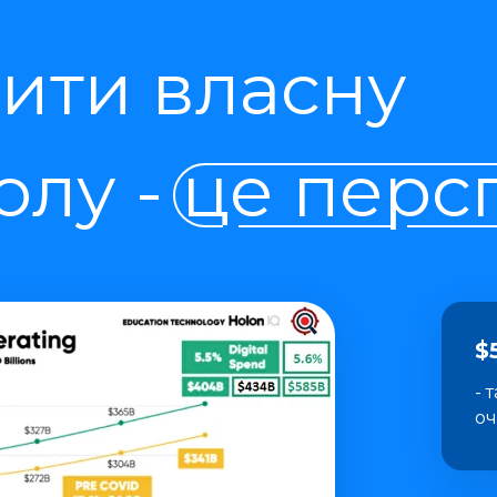
ити власну
лу - це перс
$
- 
оч