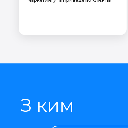
маркетингу та приведемо клієнтів
З ким