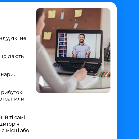
ду, які не
 що дають
інари.
прибуток.
потрапили
 й ті самі
удиторія
а місці або