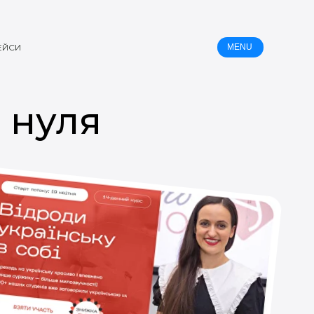
ЕЙСИ
MENU
 нуля