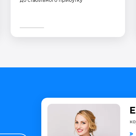
до стабільного прибутку
Е
ко