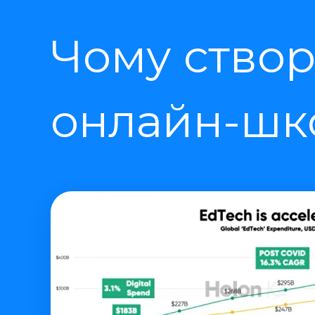
Чому створ
онлайн-шко