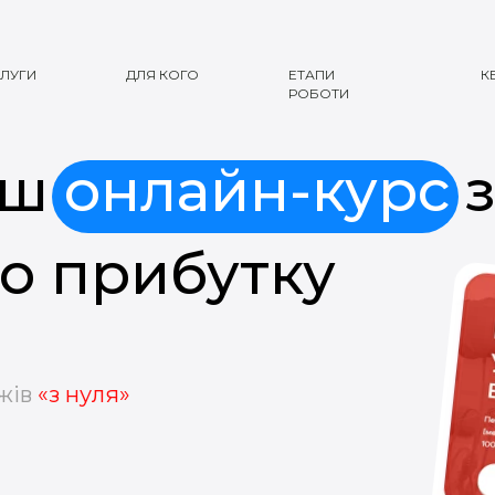
ЛУГИ
ДЛЯ КОГО
ЕТАПИ
К
РОБОТИ
аш
онлайн-курс
з
го прибутку
жів
«з нуля»