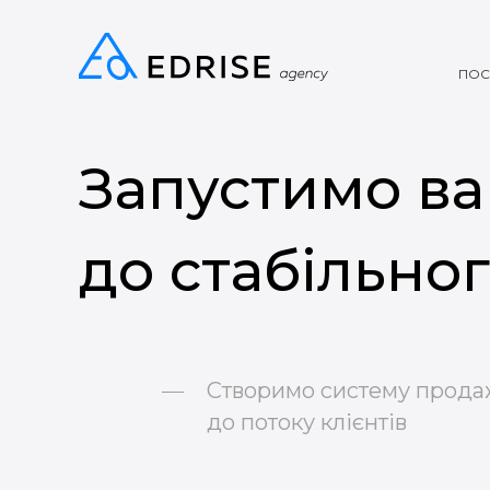
ПОС
Запустимо в
до стабільно
Створимо систему прода
до потоку клієнтів