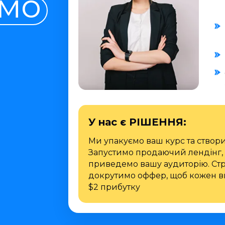
мо
У нас є РІШЕННЯ:
Ми упакуємо ваш курс та створ
Запустимо продаючий лендінг, 
приведемо вашу аудиторію. Стр
докрутимо оффер, щоб кожен в
$2 прибутку