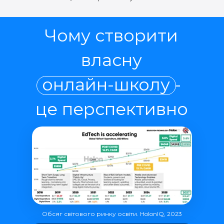
Чому створити
власну
онлайн-школу -
це перспективно
Обсяг світового ринку освіти. HolonIQ, 2023