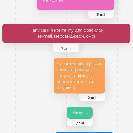
чат-боти)
3 дні
Написання контенту для розсилок
(e-mail, мессенджери, смс)
7 днів
Налаштування різних
каналів трафіку (і
запуск трафіку та
певний термін та
бюджет)
2 дні
Запуск
1 день