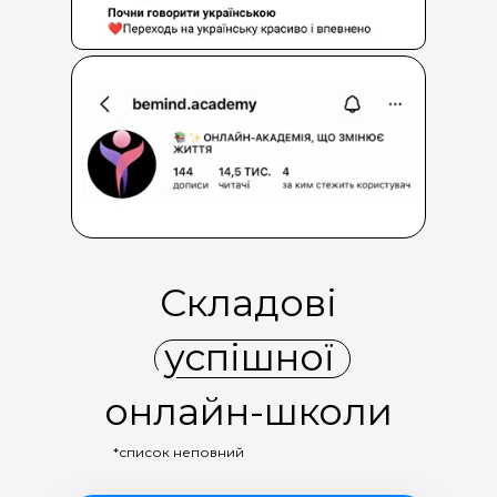
Складові
успішної
онлайн-школи
*список неповний