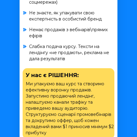
соцмережах)
Не знаєте, як упакувати свою
експертність в особистий бренд
Немає продажів з вебінарів\прямих
ефірів
Слабка подача курсу. Тексти на
лендінгу «не продають», реклама не
дала результатів
У нас є РІШЕННЯ:
Ми упакуємо ваш курс та створимо
ефективну воронку продажів.
Запустимо продаючий лендінг,
налаштуємо канали трафіку та
приведемо вашу аудиторію.
Структуруємо сценарії промовебінарів
та докрутимо оффер, щоб кожен
вкладений вами $1 приносив мінімум $2
прибутку