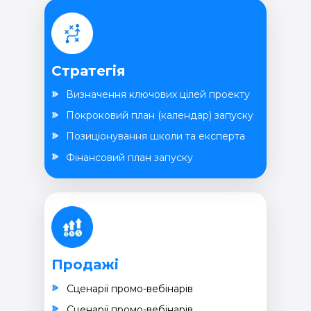
Стратегія
Визначення ключових цілей проекту
Покроковий план (календар) запуску
Позиціонування школи та експерта
Фінансовий план запуску
Продажі
Cценарії промо-вебінарів
Cценарії промо-вебінарів