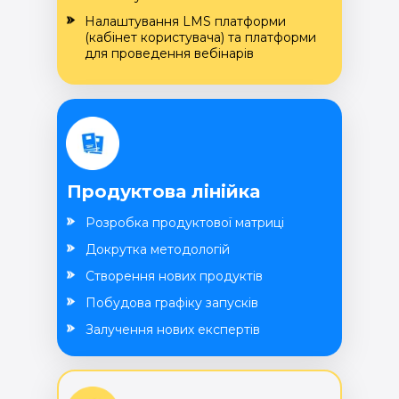
Налаштування LMS платформи
(кабінет користувача) та платформи
для проведення вебінарів
Продуктова лінійка
Розробка продуктової матриці
Докрутка методологій
Створення нових продуктів
Побудова графіку запусків
Залучення нових експертів