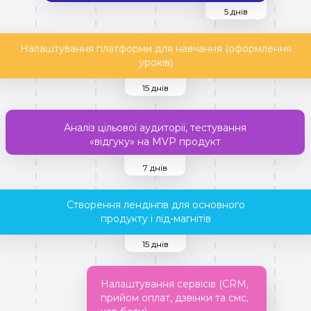
5 днів
Налаштування платформи для навчання (оформлення
уроків)
15 днів
Аналіз цільової аудиторії, тестування
«відгуку» на MVP продукт
7 днів
Створення лендінгів для основного
продукту і лід-магнітів
15 днів
Налаштування сервісів (CRM,
прийом оплат, дзвінки та смс,