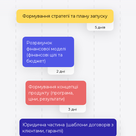
Формування стратегії та плану запуску
5 днів
Розрахунок
фінансової моделі
(фінансові цілі та
бюджет)
2 дні
Формування концепції
продукту (програма,
ціни, результати)
3 дні
Юридична частина (шаблони договорів з
клієнтами, гарантії)