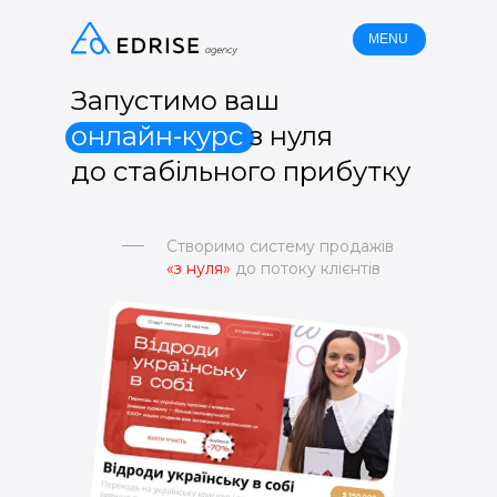
MENU
Запустимо ваш
онлайн-курс
з нуля
до стабільного прибутку
Створимо систему продажів
«з нуля»
до потоку клієнтів