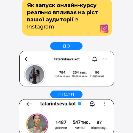
Як запуск онлайн-курсу
реально впливає на ріст
вашої аудиторії
в
Instagram
ДО
ПІСЛЯ